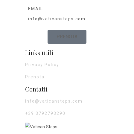
EMAIL :
info@vaticansteps.com
PRENOTA
Links utili
Privacy Policy
Prenota
Contatti
info@vaticansteps.com
+39 3792793290